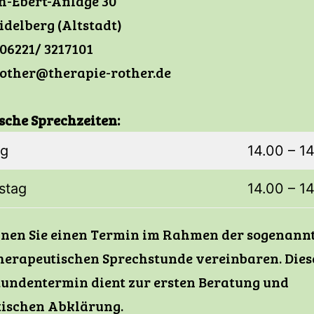
h-Ebert-Anlage 30
idelberg (Altstadt)
06221/ 3217101
other@therapie-rother.de
sche Sprechzeiten:
ag
14.00 – 1
stag
14.00 – 1
nnen Sie einen Termin im Rahmen der sogenann
erapeutischen Sprechstunde vereinbaren. Dies
undentermin dient zur ersten Beratung und
tischen Abklärung.