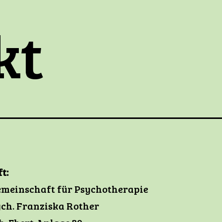
kt
t:
emeinschaft für Psychotherapie
ych. Franziska Rother