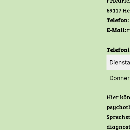
Friedric
69117 He
Telefon:
E-Mail:
r
Telefoni
Dienst
Donner
Hier kö
psychoth
Sprechst
diagnos