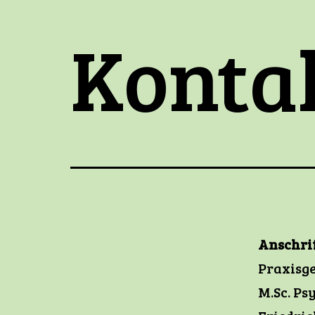
Konta
Anschrif
Praxisg
M.Sc. Ps